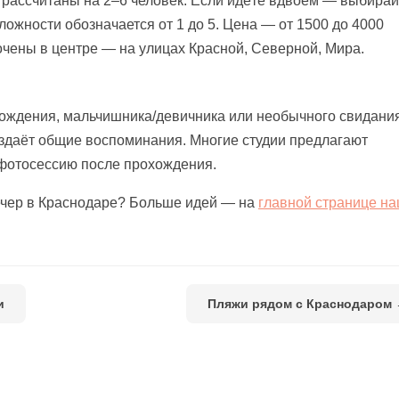
 рассчитаны на 2–6 человек. Если идёте вдвоём — выбирай
ложности обозначается от 1 до 5. Цена — от 1500 до 4000
точены в центре — на улицах Красной, Северной, Мира.
рождения, мальчишника/девичника или необычного свидания
здаёт общие воспоминания. Многие студии предлагают
 фотосессию после прохождения.
ечер в Краснодаре? Больше идей — на
главной странице н
и
Пляжи рядом с Краснодаром